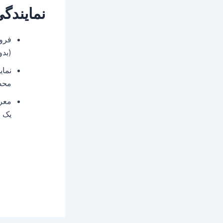
نمایندگ
(بد
نماي
محص
معرف
يک 