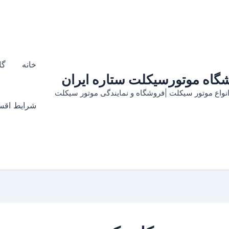
خانه
گا
گاه موتورسیکلت ستاره ایران
واع موتور سیکلت |فروشگاه و نمايندگى موتور سيكلت
شرایط اقس