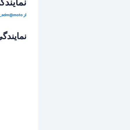
نمایندگ
از
r_adm@moto
نمایندگ