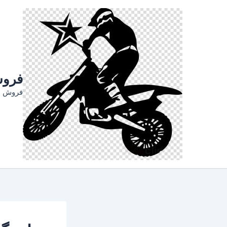
رش
ه
حتوا
فروش
فروش ان