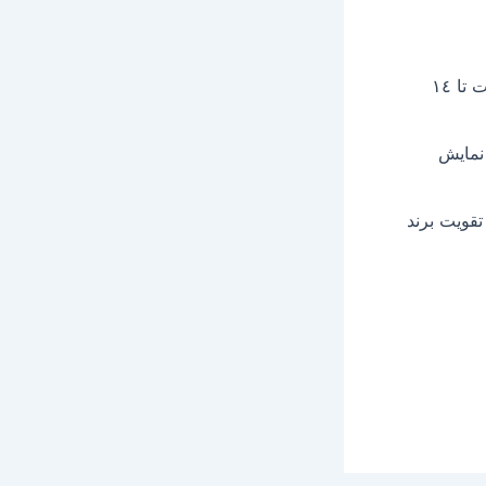
فروش مستقيم محصول به مشتری بدون واسطه و ارائه اقساط بلند مدت تا ١٤
نمايش
قويت برند