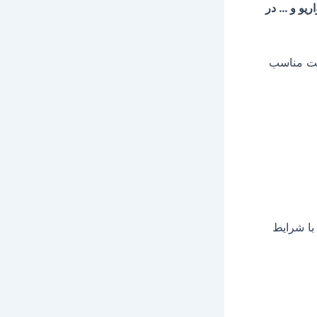
وندا کلیک ۱۵۰ ، هوندا کلیک واریو و … در
مت مناسب
با شرایط